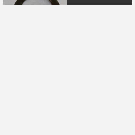
04.
DR. H.M.N.M Hasyim
Ning
(Periode 1979 - 1982)
05.
DR. H Sukamdani
Sahid Gito Sardjono
(Periode 1982-1985 &
1985-1988)